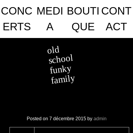
to
CONC
MEDI
BOUTI
CONT
content
ERTS
A
QUE
ACT
OLD SCHOOL FUNKY
old
FAMILY
school
funky
family
Posted on
7 décembre 2015
by
admin