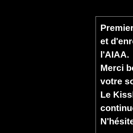
Premier 
et d'en
l'AIAA.
Merci 
votre s
Le Kis
continu
N'hésit