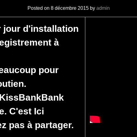
Posted on
8 décembre 2015
by
admin
jour d'installation
registrement à
beaucoup pour
outien.
sKissBankBank
e.
C'est Ici
ez pas à partager.