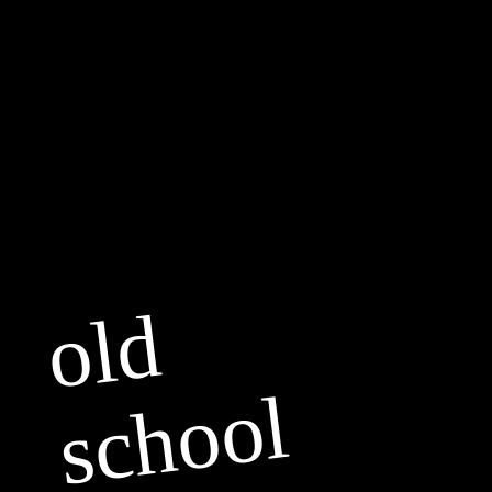
OLD SCHOO
old
FUNKY FAMI
school