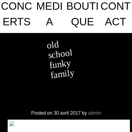
CONC
MEDI
BOUTI
CONT
to
content
ERTS
A
QUE
ACT
OLD SCHOOL FUNKY
old
FAMILY
school
funky
family
Posted on
30 avril 2017
by
admin